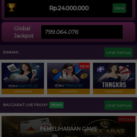
Rp.
24.000.000
View
Global
799.064.076
Jackpot
Lihat Semua
IDNMAX
NEW
MAINKAN
MAINKAN
MAINKAN
BACCARAT LIVE PROXY
Lihat Semua
PROMO
PROMO
PEMELIHARAAN GAME