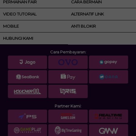
PERMAINAN FAIR
CARA BERMAIN
VIDEO TUTORIAL
ALTERNATIF LINK
MOBILE
ANTI BLOKIR
HUBUNGI KAMI
Cara Pembayaran:
Partner Kami: