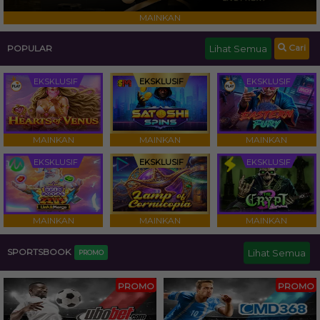
MAINKAN
Cari
Lihat Semua
POPULAR
EKSKLUSIF
EKSKLUSIF
EKSKLUSIF
MAINKAN
MAINKAN
MAINKAN
EKSKLUSIF
EKSKLUSIF
EKSKLUSIF
MAINKAN
MAINKAN
MAINKAN
SPORTSBOOK
Lihat Semua
PROMO
PROMO
PROMO