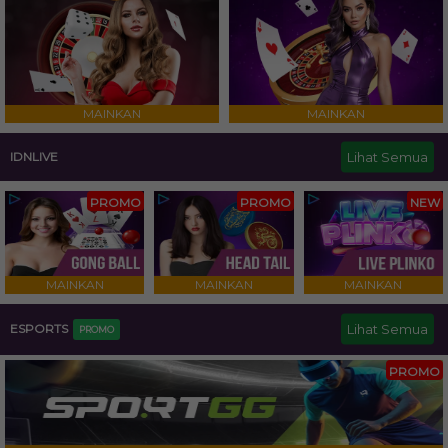
MAINKAN
MAINKAN
Lihat Semua
IDNLIVE
PROMO
PROMO
NEW
MAINKAN
MAINKAN
MAINKAN
ESPORTS
Lihat Semua
PROMO
PROMO